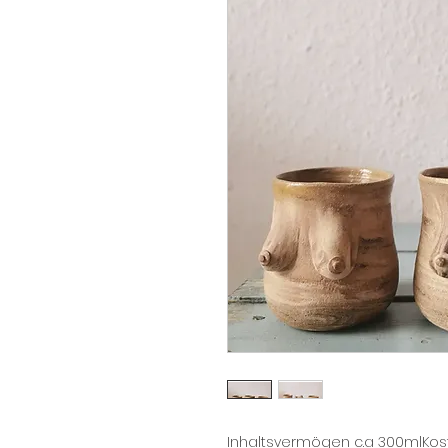
Inhaltsvermögen c.a 300mlKost