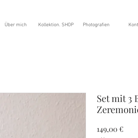
Über mich
Kollektion. SHOP
Photografien
Kont
Set mit 3
Zeremonie
Prei
149,00 €