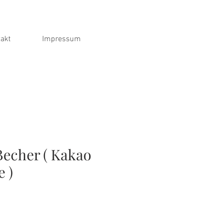
akt
Impressum
 Becher ( Kakao
 )
s