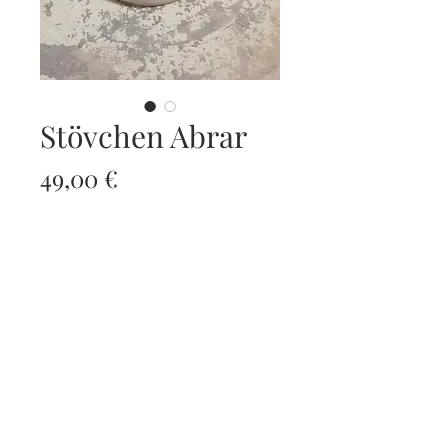
Stövchen Abrar
Preis
49,00 €
exkl. MwSt.
Nicht verfügbar
Höhe c.a 10 cm, durchmesser c.a
6 cm.