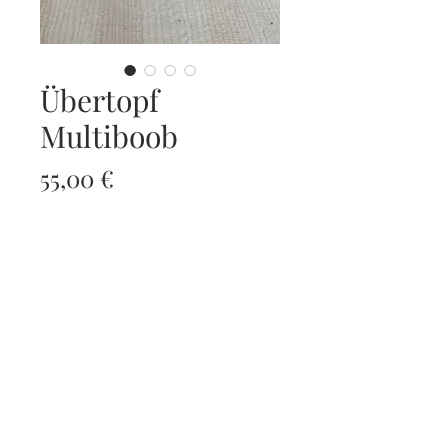
Übertopf
Multiboob
Preis
55,00 €
exkl. MwSt.
Nicht verfügbar
Topf Durchmesser c. A 15 cm!
Kostenloser Versand.